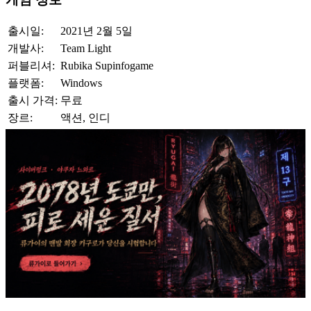
출시일:
2021년 2월 5일
개발사:
Team Light
퍼블리셔:
Rubika Supinfogame
플랫폼:
Windows
출시 가격:
무료
장르:
액션, 인디