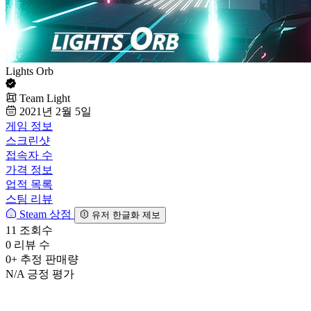
Lights Orb
Team Light
2021년 2월 5일
게임 정보
스크린샷
접속자 수
가격 정보
업적 목록
스팀 리뷰
Steam 상점
유저 한글화 제보
11
조회수
0
리뷰 수
0+
추정 판매량
N/A
긍정 평가