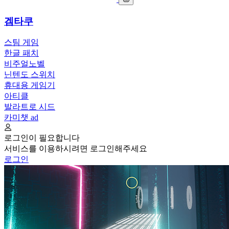
겜타쿠
스팀 게임
한글 패치
비주얼노벨
닌텐도 스위치
휴대용 게임기
아티클
발라트로 시드
카미챗
ad
로그인이 필요합니다
서비스를 이용하시려면 로그인해주세요
로그인