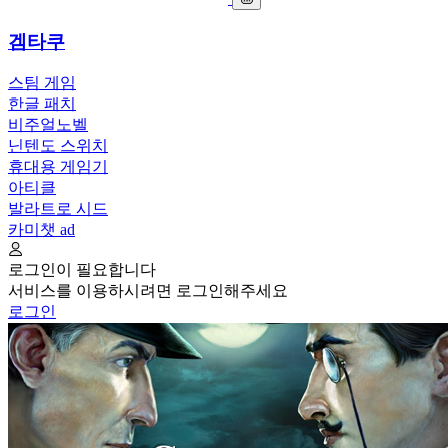
겜타쿠
스팀 게임
한글 패치
비주얼노벨
닌텐도 스위치
휴대용 게임기
아티클
발라트로 시드
카미챗
ad
로그인이 필요합니다
서비스를 이용하시려면 로그인해주세요
로그인