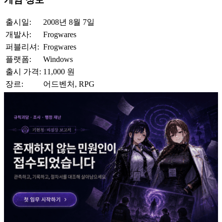
출시일:
2008년 8월 7일
개발사:
Frogwares
퍼블리셔:
Frogwares
플랫폼:
Windows
출시 가격:
11,000 원
장르:
어드벤처, RPG