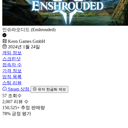
인슈라오디드 (Enshrouded)
Keen Games GmbH
2024년 1월 24일
게임 정보
스크린샷
접속자 수
가격 정보
업적 목록
스팀 리뷰
Steam 상점
유저 한글화 제보
57
조회수
2,007
리뷰 수
150,525+
추정 판매량
78%
긍정 평가