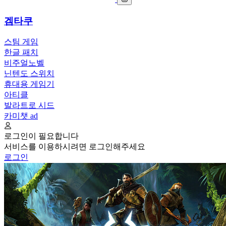
겜타쿠
스팀 게임
한글 패치
비주얼노벨
닌텐도 스위치
휴대용 게임기
아티클
발라트로 시드
카미챗
ad
로그인이 필요합니다
서비스를 이용하시려면 로그인해주세요
로그인