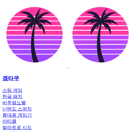
겜타쿠
스팀 게임
한글 패치
비주얼노벨
닌텐도 스위치
휴대용 게임기
아티클
발라트로 시드