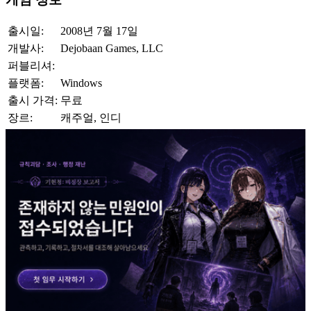
출시일:
2008년 7월 17일
개발사:
Dejobaan Games, LLC
퍼블리셔:
플랫폼:
Windows
출시 가격:
무료
장르:
캐주얼, 인디