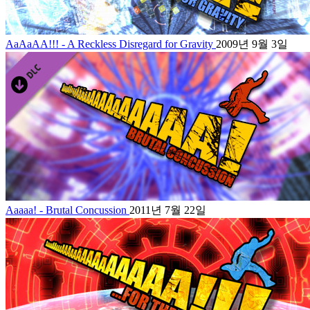
AaAaAA!!! - A Reckless Disregard for Gravity
2009년 9월 3일
Aaaaa! - Brutal Concussion
2011년 7월 22일