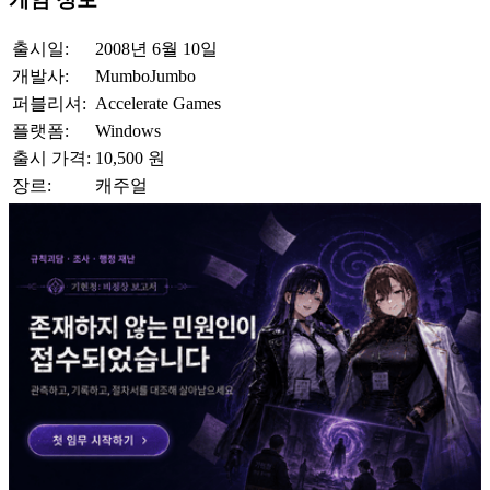
출시일:
2008년 6월 10일
개발사:
MumboJumbo
퍼블리셔:
Accelerate Games
플랫폼:
Windows
출시 가격:
10,500 원
장르:
캐주얼