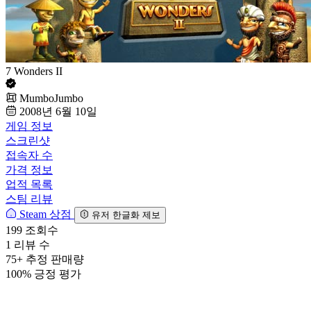
7 Wonders II
MumboJumbo
2008년 6월 10일
게임 정보
스크린샷
접속자 수
가격 정보
업적 목록
스팀 리뷰
Steam 상점
유저 한글화 제보
199
조회수
1
리뷰 수
75+
추정 판매량
100%
긍정 평가