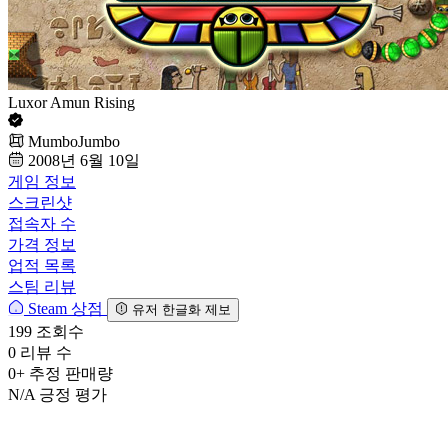
Luxor Amun Rising
MumboJumbo
2008년 6월 10일
게임 정보
스크린샷
접속자 수
가격 정보
업적 목록
스팀 리뷰
Steam 상점
유저 한글화 제보
199
조회수
0
리뷰 수
0+
추정 판매량
N/A
긍정 평가