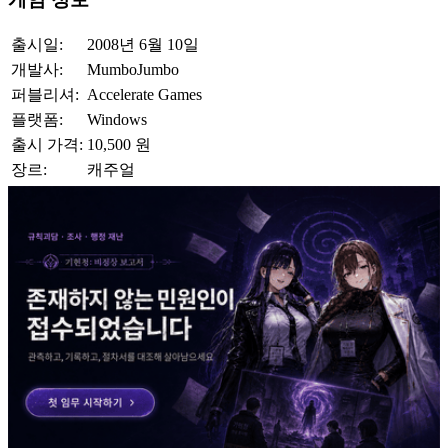
출시일:
2008년 6월 10일
개발사:
MumboJumbo
퍼블리셔:
Accelerate Games
플랫폼:
Windows
출시 가격:
10,500 원
장르:
캐주얼