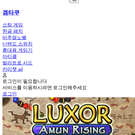
겜타쿠
스팀 게임
한글 패치
비주얼노벨
닌텐도 스위치
휴대용 게임기
아티클
발라트로 시드
카미챗
ad
로그인이 필요합니다
서비스를 이용하시려면 로그인해주세요
로그인