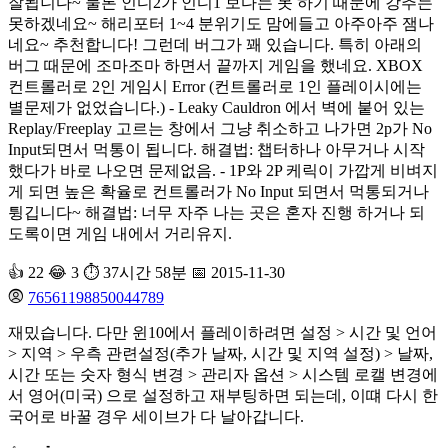
잘됩니다~ 물론 인디2가 인디1 보다는 못 하기 때문에 강추는
못하겠네요~ 해리포터 1~4 분위기도 맘에들고 아주아주 잼나
네요~ 추천합니다! 그런데 버그가 꽤 있습니다. 특히 아래의
버그 때문에 조마조마 하면서 끝까지 게임을 했네요. XBOX
컨트롤러로 2인 게임시 Error (컨트롤러로 1인 플레이시에는
별문제가 없었습니다.) - Leaky Cauldron 에서 벽에 붙어 있는
Replay/Freeplay 고르는 창에서 그냥 취소하고 나가면 2p가 No
Input되면서 먹통이 됩니다. 해결법: 챕터하나 아무거나 시작
했다가 바로 나오면 문제없음. - 1P와 2P 케릭이 가깝게 비벼지
게 되면 높은 확율로 컨트롤러가 No Input 되면서 먹통되거나
튕깁니다~ 해결법: 너무 자주 나는 곳은 혼자 진행 하거나 되
도록이면 게임 내에서 거리유지.
👍 22
😂 3
⏱️ 37시간 58분
📅 2015-11-30
76561198850044789
재밌습니다. 다만 윈10에서 플레이하려면 설정 > 시간 및 언어
> 지역 > 우측 관련설정(추가 날짜, 시간 및 지역 설정) > 날짜,
시간 또는 숫자 형식 변경 > 관리자 옵션 > 시스템 로캘 변경에
서 영어(미국) 으로 설정하고 재부팅하면 되는데, 이떄 다시 한
국어로 바꿀 경우 세이브가 다 날아갑니다.