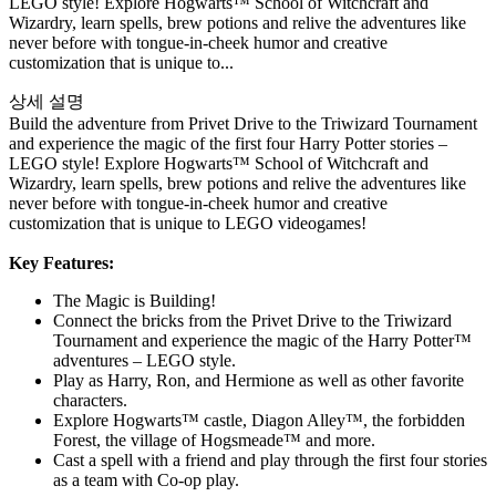
LEGO style! Explore Hogwarts™ School of Witchcraft and
Wizardry, learn spells, brew potions and relive the adventures like
never before with tongue-in-cheek humor and creative
customization that is unique to...
상세 설명
Build the adventure from Privet Drive to the Triwizard Tournament
and experience the magic of the first four Harry Potter stories –
LEGO style! Explore Hogwarts™ School of Witchcraft and
Wizardry, learn spells, brew potions and relive the adventures like
never before with tongue-in-cheek humor and creative
customization that is unique to LEGO videogames!
Key Features:
The Magic is Building!
Connect the bricks from the Privet Drive to the Triwizard
Tournament and experience the magic of the Harry Potter™
adventures – LEGO style.
Play as Harry, Ron, and Hermione as well as other favorite
characters.
Explore Hogwarts™ castle, Diagon Alley™, the forbidden
Forest, the village of Hogsmeade™ and more.
Cast a spell with a friend and play through the first four stories
as a team with Co-op play.