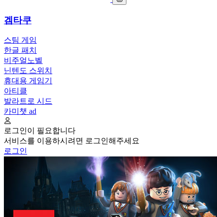
겜타쿠
스팀 게임
한글 패치
비주얼노벨
닌텐도 스위치
휴대용 게임기
아티클
발라트로 시드
카미챗
ad
로그인이 필요합니다
서비스를 이용하시려면 로그인해주세요
로그인