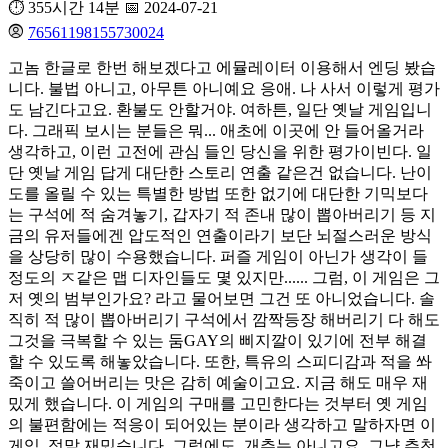
⏱️ 355시간 14분
📅 2024-07-21
76561198155730024
고놈 한글로 한번 해보겠다고 에뮬레이터 이용해서 엔딩 봤습
니다. 불법 아니고, 아무튼 아니예요 응애. 나 사서 이렇게 평가
도 남긴다고요. 환불도 안할거야. 여하튼, 일단 옛날 게임입니
다. 그래픽 보시는 분들은 뭐... 애초에 이곳에 안 들어올거라
생각하고, 이런 고전에 관심 들인 당신을 위한 평가이빈다. 일
단 옛날 게임 답게 대단한 스토리 연출 같은건 없습니다. 난이
도를 올릴 수 있는 특별한 방법 또한 없기에 대단한 기믹보다
는 구석에 적 숨겨놓기, 갑자기 적 존내 많이 뽑아버리기 등 지
금의 유저들에겐 압도적인 연출이라기 보단 뇌절스러운 방식
을 상당히 많이 수용했습니다. 퍼즐 게임이 아닌가 생각이 들
정도의 ㅈ같은 맵 디자인들도 몇 있지만...... 그럼, 이 게임은 그
저 옛의 범부인가요? 라고 물어보면 그건 또 아니었습니다. 솔
직히 적 많이 뽑아버리기 구석에서 깜짝등장 해버리기 다 해도
그것을 극복할 수 있는 둠GAY의 삐지깔이 있기에 전부 해결
할 수 있도록 해놓았습니다. 또한, 특유의 스피디감과 적을 쏴
죽이고 쓸어버리는 맛은 감히 예술이고요. 지금 해도 매우 재
밌게 했습니다. 이 게임의 구매를 고민한다는 것부터 옛 게임
의 불편함에는 적응이 되어있는 분이라 생각하고 말하자면 이
게임, 정말 재밌습니다. 그럼에도, 개추는 아니고요. 그냥 추천