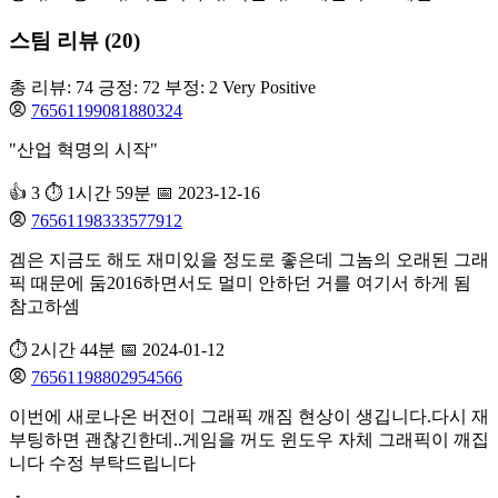
스팀 리뷰 (20)
총 리뷰: 74
긍정: 72
부정: 2
Very Positive
76561199081880324
"산업 혁명의 시작"
👍 3
⏱️ 1시간 59분
📅 2023-12-16
76561198333577912
겜은 지금도 해도 재미있을 정도로 좋은데 그놈의 오래된 그래
픽 때문에 둠2016하면서도 멀미 안하던 거를 여기서 하게 됨
참고하셈
⏱️ 2시간 44분
📅 2024-01-12
76561198802954566
이번에 새로나온 버전이 그래픽 깨짐 현상이 생깁니다.다시 재
부팅하면 괜찮긴한데..게임을 꺼도 윈도우 자체 그래픽이 깨집
니다 수정 부탁드립니다