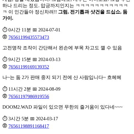
하나 드리는 정도. 압긍까지인지는 ㅋㅋㅋㅋㅋㅋㅋㅋㅋㅋㅋ
ㅋ 이 인간들아 정신차려!!
그럼, 전기톱과 샷건을 드십쇼, 둠
가이.
⏱️ 0시간 11분
📅 2024-07-01
76561199435573473
고전명작 조작이 간단해서 왼손에 부목 차고도 깰 수 있음
⏱️ 9시간 15분
📅 2024-03-13
76561199169139352
나~는 둠 2가 판매 중지 되기 전에 산 사람입니다~ 흐헤헤
⏱️ 11시간 2분
📅 2024-08-09
76561197986919556
DOOM2.WAD 파일이 있으면 무한의 즐거움이 있다네~~~
⏱️ 3시간 5분
📅 2024-03-17
76561198891168417