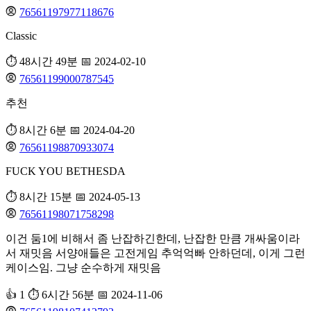
76561197977118676
Classic
⏱️ 48시간 49분
📅 2024-02-10
76561199000787545
추천
⏱️ 8시간 6분
📅 2024-04-20
76561198870933074
FUCK YOU BETHESDA
⏱️ 8시간 15분
📅 2024-05-13
76561198071758298
이건 둠1에 비해서 좀 난잡하긴한데, 난잡한 만큼 개싸움이라
서 재밋음 서양애들은 고전게임 추억억빠 안하던데, 이게 그런
케이스임. 그냥 순수하게 재밋음
👍 1
⏱️ 6시간 56분
📅 2024-11-06