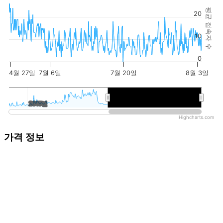
평균 접속자 수
20
10
0
4월 27일
7월 6일
7월 20일
8월 3일
2015년
2015년
2026년
2026년
Highcharts.com
가격 정보