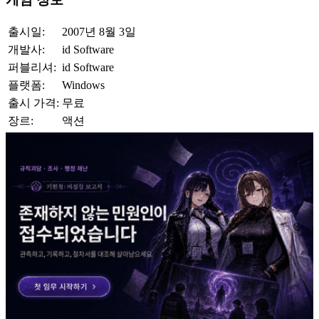
출시일:
2007년 8월 3일
개발사:
id Software
퍼블리셔:
id Software
플랫폼:
Windows
출시 가격:
무료
장르:
액션