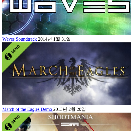
Waves Soundtrack
2014년 1월 31일
March of the Eagles Demo
2013년 2월 20일