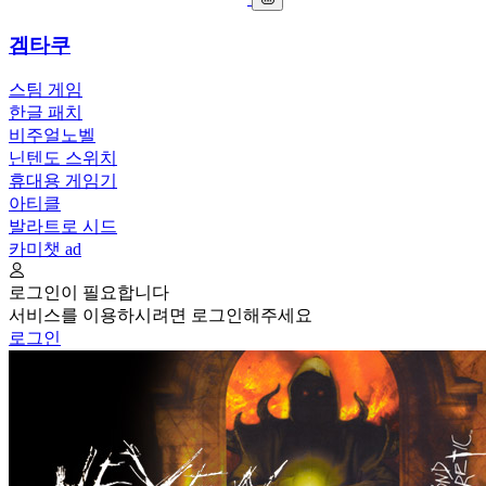
겜타쿠
스팀 게임
한글 패치
비주얼노벨
닌텐도 스위치
휴대용 게임기
아티클
발라트로 시드
카미챗
ad
로그인이 필요합니다
서비스를 이용하시려면 로그인해주세요
로그인