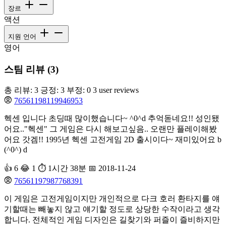
장르
액션
지원 언어
영어
스팀 리뷰 (3)
총 리뷰: 3
긍정: 3
부정: 0
3 user reviews
76561198119946953
헥센 입니다 초딩때 많이했습니다~ ^0^d 추억돋네요!! 성인됐
어요.."헥센" 그 게임은 다시 해보고싶음.. 오랜만 플레이해봤
어요 갓겜!! 1995년 헥센 고전게임 2D 출시이다~ 재미있어요 b
(^0^) d
👍 6
😂 1
⏱️ 1시간 38분
📅 2018-11-24
76561197987768391
이 게임은 고전게임이지만 개인적으로 다크 호러 환타지를 얘
기할때는 빼놓지 않고 얘기할 정도로 상당한 수작이라고 생각
합니다. 전체적인 게임 디자인은 길찾기와 퍼즐이 즐비하지만