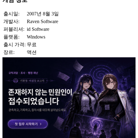
출시일:
2007년 8월 3일
개발사:
Raven Software
퍼블리셔:
id Software
플랫폼:
Windows
출시 가격:
무료
장르:
액션