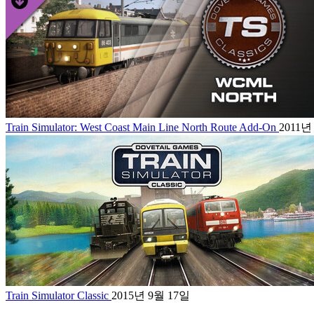
Train Simulator: West Coast Main Line North Route Add-On
2011년
Train Simulator Classic
2015년 9월 17일