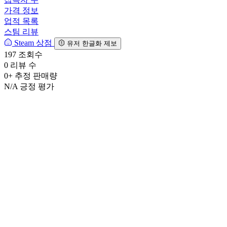
가격 정보
업적 목록
스팀 리뷰
Steam 상점
유저 한글화 제보
197
조회수
0
리뷰 수
0+
추정 판매량
N/A
긍정 평가