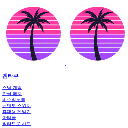
겜타쿠
스팀 게임
한글 패치
비주얼노벨
닌텐도 스위치
휴대용 게임기
아티클
발라트로 시드