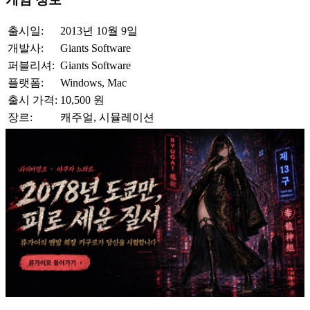
출시일:
2013년 10월 9일
개발사:
Giants Software
퍼블리셔:
Giants Software
플랫폼:
Windows, Mac
출시 가격:
10,500 원
장르:
캐주얼, 시뮬레이션