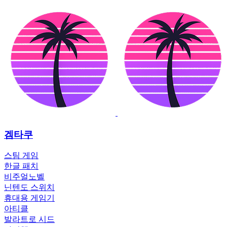
겜타쿠
스팀 게임
한글 패치
비주얼노벨
닌텐도 스위치
휴대용 게임기
아티클
발라트로 시드