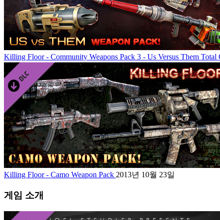
Killing Floor - Community Weapons Pack 3 - Us Versus Them Total 
Killing Floor - Camo Weapon Pack
2013년 10월 23일
게임 소개