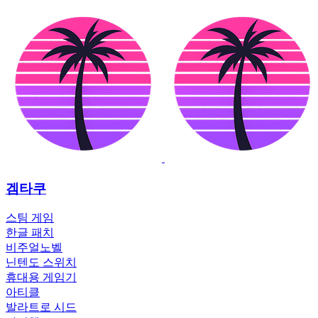
겜타쿠
스팀 게임
한글 패치
비주얼노벨
닌텐도 스위치
휴대용 게임기
아티클
발라트로 시드