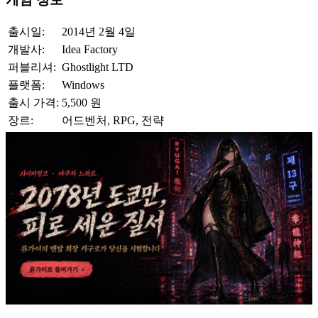
출시일:
2014년 2월 4일
개발사:
Idea Factory
퍼블리셔:
Ghostlight LTD
플랫폼:
Windows
출시 가격:
5,500 원
장르:
어드벤처, RPG, 전략