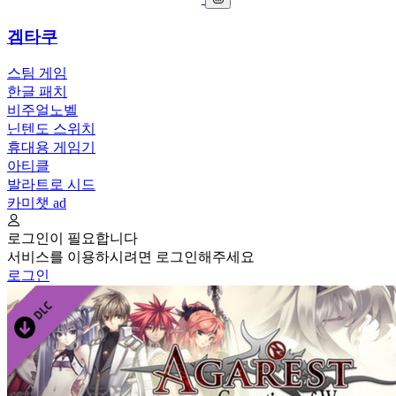
겜타쿠
스팀 게임
한글 패치
비주얼노벨
닌텐도 스위치
휴대용 게임기
아티클
발라트로 시드
카미챗
ad
로그인이 필요합니다
서비스를 이용하시려면 로그인해주세요
로그인