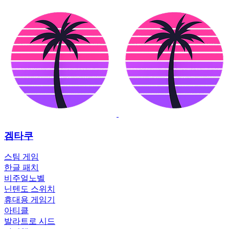
겜타쿠
스팀 게임
한글 패치
비주얼노벨
닌텐도 스위치
휴대용 게임기
아티클
발라트로 시드