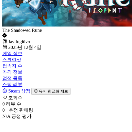
The Shadowed Rune
Javifugitivo
2025년 12월 4일
게임 정보
스크린샷
접속자 수
가격 정보
업적 목록
스팀 리뷰
Steam 상점
유저 한글화 제보
32
조회수
0
리뷰 수
0+
추정 판매량
N/A
긍정 평가