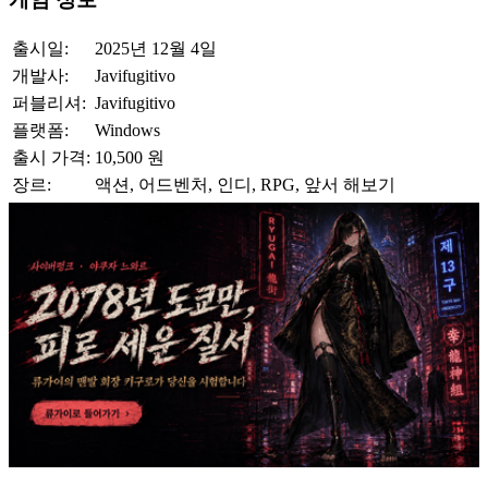
출시일:
2025년 12월 4일
개발사:
Javifugitivo
퍼블리셔:
Javifugitivo
플랫폼:
Windows
출시 가격:
10,500 원
장르:
액션, 어드벤처, 인디, RPG, 앞서 해보기