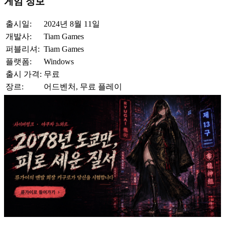
게임 정보
출시일:
2024년 8월 11일
개발사:
Tiam Games
퍼블리셔:
Tiam Games
플랫폼:
Windows
출시 가격:
무료
장르:
어드벤처, 무료 플레이