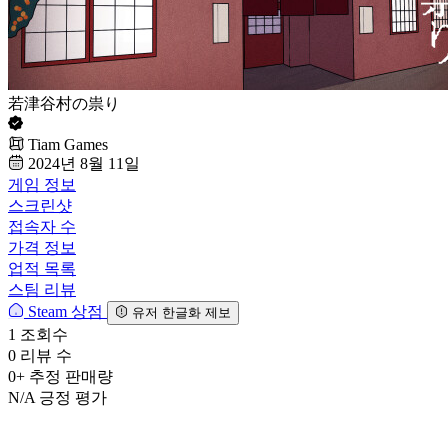
若津谷村の祟り
Tiam Games
2024년 8월 11일
게임 정보
스크린샷
접속자 수
가격 정보
업적 목록
스팀 리뷰
Steam 상점
유저 한글화 제보
1
조회수
0
리뷰 수
0+
추정 판매량
N/A
긍정 평가