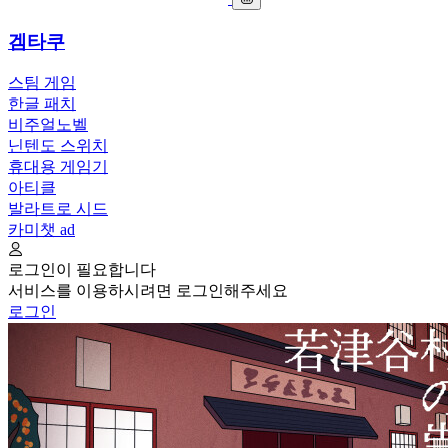
겜타쿠
스팀 게임
한글 패치
비주얼노벨
닌텐도 스위치
휴대용 게임기
아티클
발라트로 시드
카미챗
ad
로그인이 필요합니다
서비스를 이용하시려면 로그인해주세요
로그인