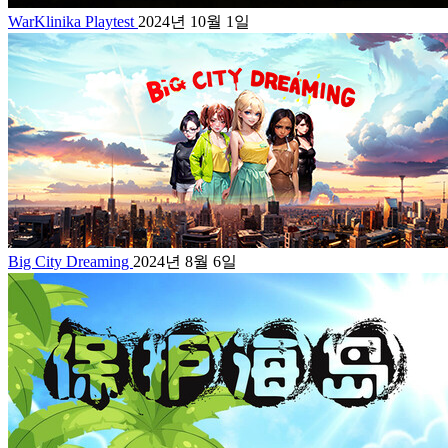
WarKlinika Playtest
2024년 10월 1일
Big City Dreaming
2024년 8월 6일