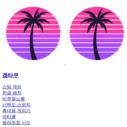
겜타쿠
스팀 게임
한글 패치
비주얼노벨
닌텐도 스위치
휴대용 게임기
아티클
발라트로 시드