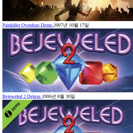
Painkiller Overdose Demo
2007년 10월 17일
Bejeweled 2 Deluxe
2006년 8월 30일