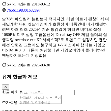
⏱️ 5시간 42분
📅 2018-03-12
76561198301632897
솔직히 페인킬러 본편보다 적디자인, 레벨 아트가 괜찮아서 더
재밌게함 다만 옛날게임이라 호환성이 메롱인데 이거 해결하
려면 아래 참조 2025년 기준 튕김없이 하려면 비디오 설정
1080P 비디오 설정 고급옵션에 Decal stay OFF 게임 폴더의 실
행파일 overdose.exe XP 서비스팩2로 호환모드 설정하면 왠만
해선 안튕김 그럼에도 불구하고 1-5 데스마쉬 챕터는 게임오
버되면 튕기기때문에 해당챕터만 게임오버없이 클리어하면
엔딩까지보는데 지장없음
⏱️ 5시간 20분
📅 2025-03-30
유저 한글화 제보
한글 패치 링크
추가설명