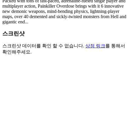
Packed with tons of fast-paced, adrenaline-fueled single player and
multiplayer action, Painkiller Overdose brings with it 6 innovative
new demonic weapons, mind-bending physics, lightning-player
maps, over 40 demented and sickly-twisted monsters from Hell and
gigantic end...
스크린샷
스크린샷 데이터를 확인 할 수 없습니다.
상점 링크
를 통해서
확인해주세요.