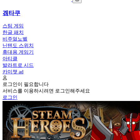
겜타쿠
스팀 게임
한글 패치
비주얼노벨
닌텐도 스위치
휴대용 게임기
아티클
발라트로 시드
카미챗
ad
로그인이 필요합니다
서비스를 이용하시려면 로그인해주세요
로그인