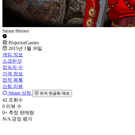
Steam Heroes
ProjectorGames
2015년 1월 30일
게임 정보
스크린샷
접속자 수
가격 정보
업적 목록
스팀 리뷰
Steam 상점
유저 한글화 제보
42
조회수
0
리뷰 수
0+
추정 판매량
N/A
긍정 평가