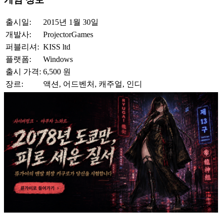
출시일:
2015년 1월 30일
개발사:
ProjectorGames
퍼블리셔:
KISS ltd
플랫폼:
Windows
출시 가격:
6,500 원
장르:
액션, 어드벤처, 캐주얼, 인디