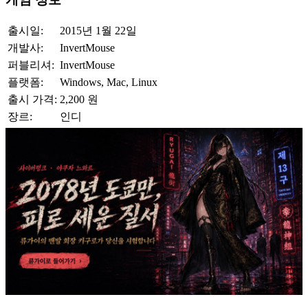
출시일:
2015년 1월 22일
개발사:
InvertMouse
퍼블리셔:
InvertMouse
플랫폼:
Windows, Mac, Linux
출시 가격:
2,200 원
장르:
인디