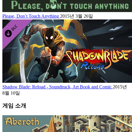
Please, Don’t Touch Anything
2015년 3월 26일
Shadow Blade: Reload - Soundtrack, Art Book and Comic
2015년
8월 10일
게임 소개