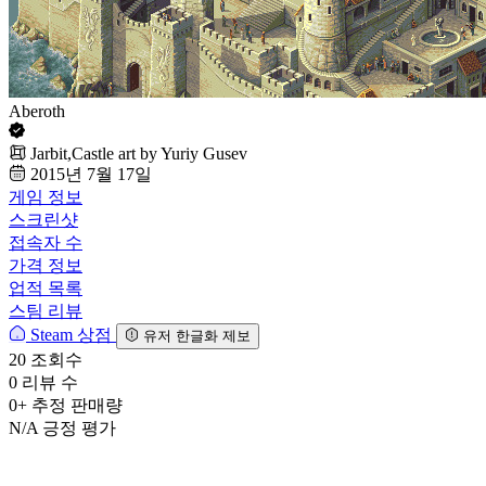
Aberoth
Jarbit,Castle art by Yuriy Gusev
2015년 7월 17일
게임 정보
스크린샷
접속자 수
가격 정보
업적 목록
스팀 리뷰
Steam 상점
유저 한글화 제보
20
조회수
0
리뷰 수
0+
추정 판매량
N/A
긍정 평가