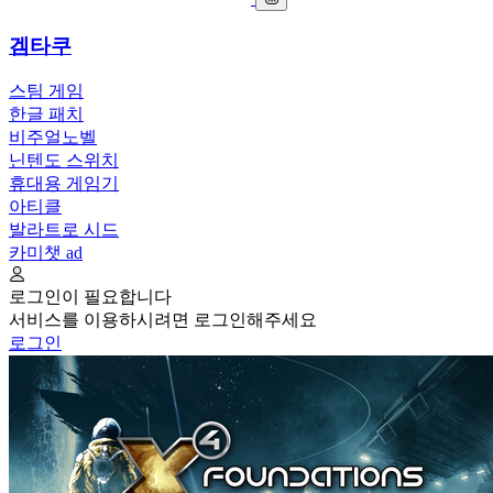
겜타쿠
스팀 게임
한글 패치
비주얼노벨
닌텐도 스위치
휴대용 게임기
아티클
발라트로 시드
카미챗
ad
로그인이 필요합니다
서비스를 이용하시려면 로그인해주세요
로그인