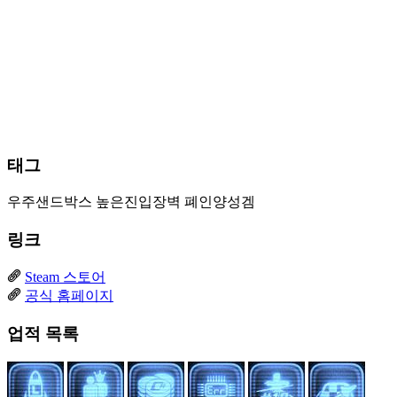
태그
우주샌드박스
높은진입장벽
폐인양성겜
링크
Steam 스토어
공식 홈페이지
업적 목록