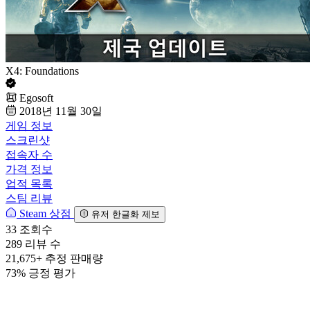
X4: Foundations
Egosoft
2018년 11월 30일
게임 정보
스크린샷
접속자 수
가격 정보
업적 목록
스팀 리뷰
Steam 상점
유저 한글화 제보
33
조회수
289
리뷰 수
21,675+
추정 판매량
73%
긍정 평가