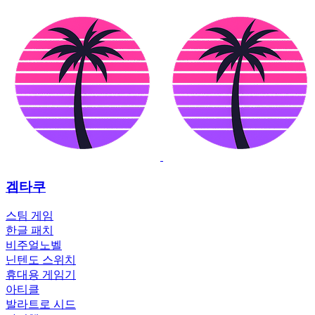
겜타쿠
스팀 게임
한글 패치
비주얼노벨
닌텐도 스위치
휴대용 게임기
아티클
발라트로 시드