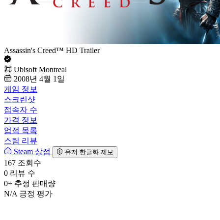
Assassin's Creed™ HD Trailer
Ubisoft Montreal
2008년 4월 1일
게임 정보
스크린샷
접속자 수
가격 정보
업적 목록
스팀 리뷰
Steam 상점
유저 한글화 제보
167
조회수
0
리뷰 수
0+
추정 판매량
N/A
긍정 평가