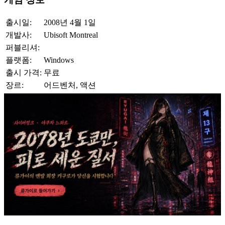
출시일:
2008년 4월 1일
개발사:
Ubisoft Montreal
퍼블리셔:
플랫폼:
Windows
출시 가격:
무료
장르:
어드벤처, 액션