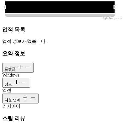
오전 12:00:00
오전 12:00:00
Highcharts.com
업적 목록
업적 정보가 없습니다.
요약 정보
플랫폼
Windows
장르
액션
지원 언어
러시아어
스팀 리뷰