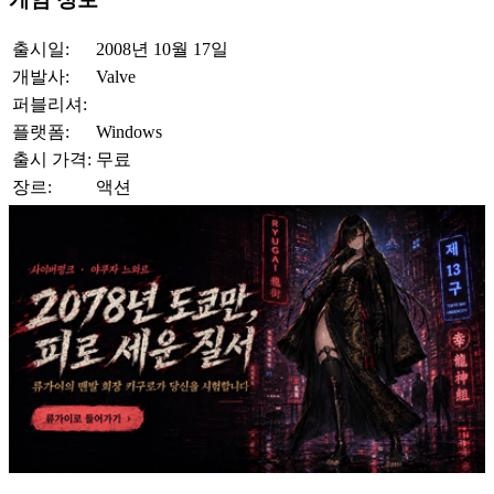
출시일:
2008년 10월 17일
개발사:
Valve
퍼블리셔:
플랫폼:
Windows
출시 가격:
무료
장르:
액션