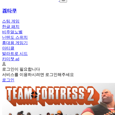
겜타쿠
스팀 게임
한글 패치
비주얼노벨
닌텐도 스위치
휴대용 게임기
아티클
발라트로 시드
카미챗
ad
로그인이 필요합니다
서비스를 이용하시려면 로그인해주세요
로그인