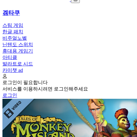
겜타쿠
스팀 게임
한글 패치
비주얼노벨
닌텐도 스위치
휴대용 게임기
아티클
발라트로 시드
카미챗
ad
로그인이 필요합니다
서비스를 이용하시려면 로그인해주세요
로그인