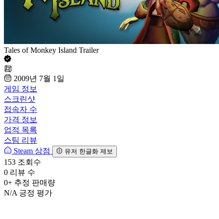
Tales of Monkey Island Trailer
2009년 7월 1일
게임 정보
스크린샷
접속자 수
가격 정보
업적 목록
스팀 리뷰
Steam 상점
유저 한글화 제보
153
조회수
0
리뷰 수
0+
추정 판매량
N/A
긍정 평가