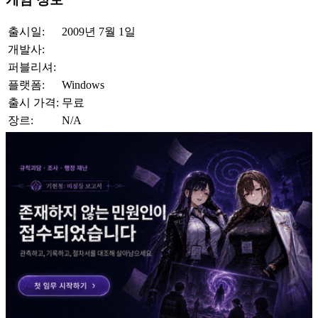
출시일:
2009년 7월 1일
개발사:
퍼블리셔:
플랫폼:
Windows
출시 가격:
무료
장르:
N/A