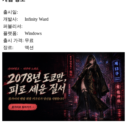
출시일:
개발사:
Infinity Ward
퍼블리셔:
플랫폼:
Windows
출시 가격:
무료
장르:
액션