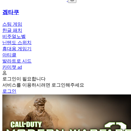
겜타쿠
스팀 게임
한글 패치
비주얼노벨
닌텐도 스위치
휴대용 게임기
아티클
발라트로 시드
카미챗
ad
로그인이 필요합니다
서비스를 이용하시려면 로그인해주세요
로그인