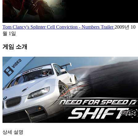
Tom Clancy's Splinter Cell Conviction - Numbers Trailer
2009년 10
월 1일
게임 소개
상세 설명