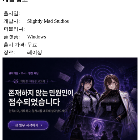
출시일:
개발사:
Slightly Mad Studios
퍼블리셔:
플랫폼:
Windows
출시 가격:
무료
장르:
레이싱