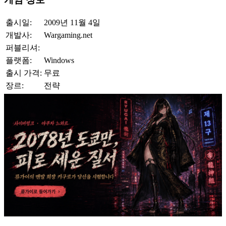
출시일:
2009년 11월 4일
개발사:
Wargaming.net
퍼블리셔:
플랫폼:
Windows
출시 가격:
무료
장르:
전략