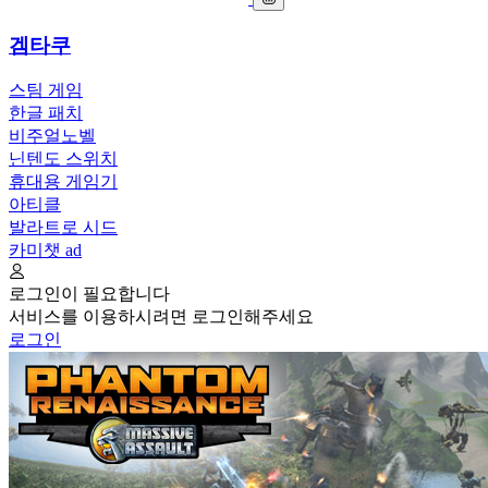
겜타쿠
스팀 게임
한글 패치
비주얼노벨
닌텐도 스위치
휴대용 게임기
아티클
발라트로 시드
카미챗
ad
로그인이 필요합니다
서비스를 이용하시려면 로그인해주세요
로그인