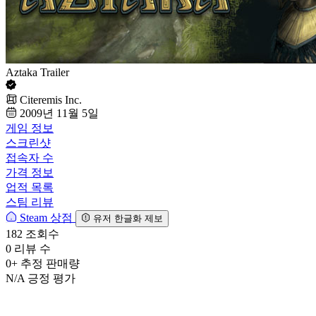
Aztaka Trailer
Citeremis Inc.
2009년 11월 5일
게임 정보
스크린샷
접속자 수
가격 정보
업적 목록
스팀 리뷰
Steam 상점
유저 한글화 제보
182
조회수
0
리뷰 수
0+
추정 판매량
N/A
긍정 평가