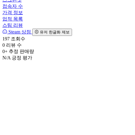
접속자 수
가격 정보
업적 목록
스팀 리뷰
Steam 상점
유저 한글화 제보
197
조회수
0
리뷰 수
0+
추정 판매량
N/A
긍정 평가