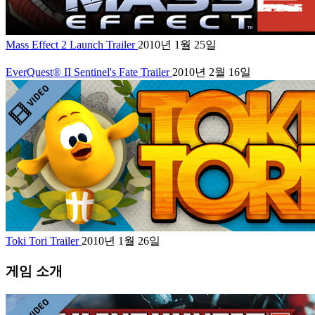
Mass Effect 2 Launch Trailer
2010년 1월 25일
EverQuest® II Sentinel's Fate Trailer
2010년 2월 16일
Toki Tori Trailer
2010년 1월 26일
게임 소개