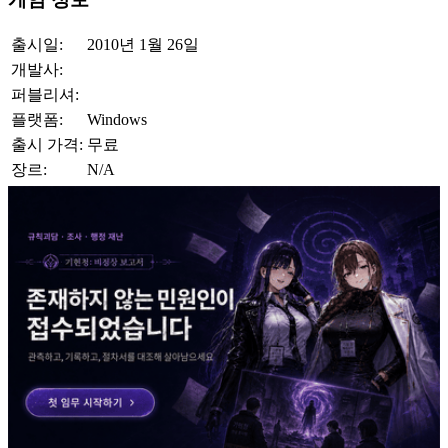
출시일:
2010년 1월 26일
개발사:
퍼블리셔:
플랫폼:
Windows
출시 가격:
무료
장르:
N/A