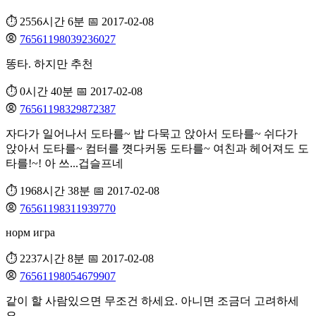
⏱️ 2556시간 6분
📅 2017-02-08
76561198039236027
똥타. 하지만 추천
⏱️ 0시간 40분
📅 2017-02-08
76561198329872387
자다가 일어나서 도타를~ 밥 다묵고 앉아서 도타를~ 쉬다가
앉아서 도타를~ 컴터를 꼇다커동 도타를~ 여친과 헤어져도 도
타를!~! 아 쓰...겁슬프네
⏱️ 1968시간 38분
📅 2017-02-08
76561198311939770
норм игра
⏱️ 2237시간 8분
📅 2017-02-08
76561198054679907
같이 할 사람있으면 무조건 하세요. 아니면 조금더 고려하세
요.