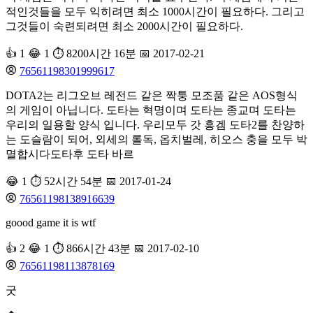
적인것들을 모두 익히려면 최소 1000시간이 필요하다. 그리고
그것들이 숙련되려면 최소 2000시간이 필요하다.
👍 1
😂 1
⏱️ 8200시간 16분
📅 2017-02-21
76561198301999617
DOTA2는 리그오브 레전드 같은 짝퉁 모조품 같은 AOS형식
의 게임이 아닙니다. 도타는 혁명이며 도타는 종교며 도타는
우리의 일용할 양식 입니다. 우리모두 갓 흥겜 도타2를 찬양하
는 도슬람이 되어, 외세의 롤독, 옵치벌레, 히오스 충을 모두 박
멸합시다도타후 도타 바르
😂 1
⏱️ 52시간 54분
📅 2017-01-24
76561198138916639
goood game it is wtf
👍 2
😂 1
⏱️ 866시간 43분
📅 2017-02-10
76561198113878169
굿