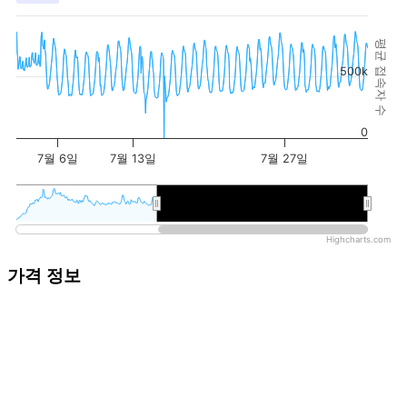
평균 접속자 수
500k
0
7월 6일
7월 13일
7월 27일
2026년
2026년
Highcharts.com
가격 정보