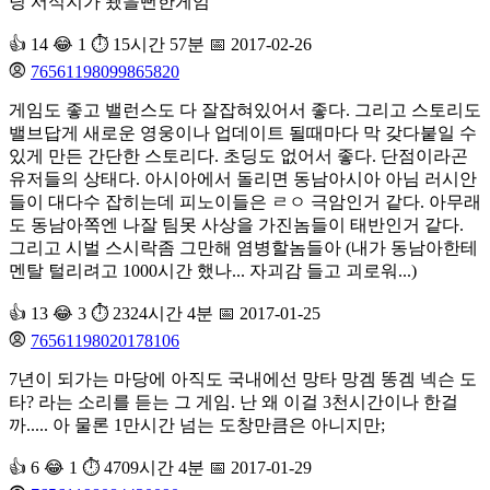
딩 서식지가 됐을뻔한게임
👍 14
😂 1
⏱️ 15시간 57분
📅 2017-02-26
76561198099865820
게임도 좋고 밸런스도 다 잘잡혀있어서 좋다. 그리고 스토리도
밸브답게 새로운 영웅이나 업데이트 될때마다 막 갖다붙일 수
있게 만든 간단한 스토리다. 초딩도 없어서 좋다. 단점이라곤
유저들의 상태다. 아시아에서 돌리면 동남아시아 아님 러시안
들이 대다수 잡히는데 피노이들은 ㄹㅇ 극암인거 같다. 아무래
도 동남아쪽엔 나잘 팀못 사상을 가진놈들이 태반인거 같다.
그리고 시벌 스시락좀 그만해 염병할놈들아 (내가 동남아한테
멘탈 털리려고 1000시간 했나... 자괴감 들고 괴로워...)
👍 13
😂 3
⏱️ 2324시간 4분
📅 2017-01-25
76561198020178106
7년이 되가는 마당에 아직도 국내에선 망타 망겜 똥겜 넥슨 도
타? 라는 소리를 듣는 그 게임. 난 왜 이걸 3천시간이나 한걸
까..... 아 물론 1만시간 넘는 도창만큼은 아니지만;
👍 6
😂 1
⏱️ 4709시간 4분
📅 2017-01-29