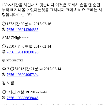
130ㅅ시간을 하면서 느꼇습니다 이것은 도저히 손을 댄 순간
부터 빠져나올수 없다는것을 그러니까 크메 하세요 크메는 사
랑입니다{ >_ o V}
⏱️ 157시간 39분
📅 2017-02-16
76561198014364865
AMAZNIg!~~~~
⏱️ 2350시간 6분
📅 2017-02-14
76561198118830120
да это жестка
😂 3
⏱️ 5191시간 21분
📅 2017-02-14
76561198004067394
걍 노잼
⏱️ 9시간 21분
📅 2017-02-14
76561198086838445