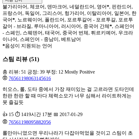
불가리아어, 체코어, 덴마크어, 네덜란드어, 영어
*
, 핀란드어,
프랑스어, 독일어, 그리스어, 헝가리어, 이탈리아어, 일본어, 한
국어
*
, 노르웨이어, 폴란드어, 포르투갈어 - 포르투갈, 포르투
갈어 - 브라질, 루마니아어, 러시아어, 중국어 간체
*
, 스페인어
- 스페인, 스웨덴어, 태국어, 중국어 번체, 튀르키예어, 우크라
이나어, 스페인어 - 중남미, 베트남어
*
음성이 지원되는 언어
스팀 리뷰 (51)
총 리뷰: 51
긍정: 39
부정: 12
Mostly Positive
76561198063145616
히오스, 롤, 도타 중에서 가장 재미있는 걸 고르라면 도타인데
한판 한판 할 때 마다 체력소모가 너무 심해서 라이트하게는
못 즐길듯
👍 15
⏱️ 1419시간 17분
📅 2017-01-29
76561198095882056
롤만아니였으면 우리나라가 다잡아먹었을 것이고 스팀이 초