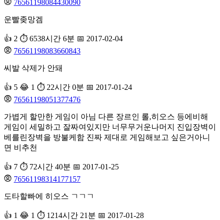
76561198084430090
운빨좆망겜
👍 2
⏱️ 6538시간 6분
📅 2017-02-04
76561198083660843
씨발 삭제가 안돼
👍 5
😂 1
⏱️ 22시간 0분
📅 2017-01-24
76561198051377476
가볍게 할만한 게임이 아님 다른 장르인 롤,히오스 등에비해
게임이 세밀하고 잘짜여있지만 너무무거운나머지 진입장벽이
베를린장벽을 방불케함 진짜 제대로 게임해보고 싶은거아니
면 비추천
👍 7
⏱️ 72시간 40분
📅 2017-01-25
76561198314177157
도타할빠에 히오스 ㄱㄱㄱ
👍 1
😂 1
⏱️ 1214시간 21분
📅 2017-01-28