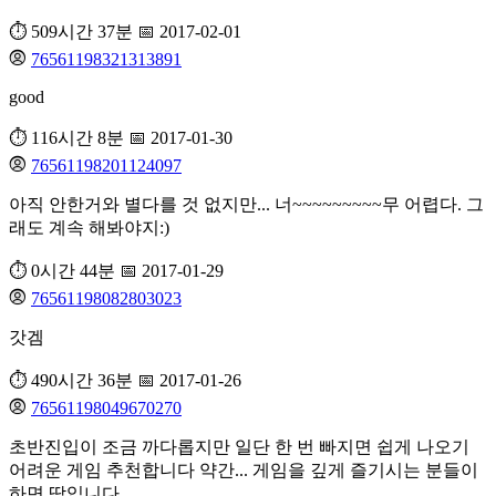
⏱️ 509시간 37분
📅 2017-02-01
76561198321313891
good
⏱️ 116시간 8분
📅 2017-01-30
76561198201124097
아직 안한거와 별다를 것 없지만... 너~~~~~~~~~무 어렵다. 그
래도 계속 해봐야지:)
⏱️ 0시간 44분
📅 2017-01-29
76561198082803023
갓겜
⏱️ 490시간 36분
📅 2017-01-26
76561198049670270
초반진입이 조금 까다롭지만 일단 한 번 빠지면 쉽게 나오기
어려운 게임 추천합니다 약간... 게임을 깊게 즐기시는 분들이
하면 딱입니다.