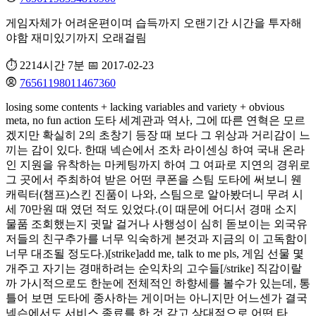
게임자체가 어려운편이며 습득까지 오랜기간 시간을 투자해
야함 재미있기까지 오래걸림
⏱️ 2214시간 7분
📅 2017-02-23
76561198011467360
losing some contents + lacking variables and variety + obvious
meta, no fun action 도타 세계관과 역사, 그에 따른 연혁은 모르
겠지만 확실히 2의 초창기 등장 때 보다 그 위상과 거리감이 느
끼는 감이 있다. 한때 넥슨에서 조차 라이센싱 하여 국내 온라
인 지원을 유착하는 마케팅까지 하여 그 여파로 지연의 경위로
그 곳에서 주최하여 받은 어떤 쿠폰을 스팀 도타에 써보니 웬
캐릭터(챔프)스킨 진품이 나와, 스팀으로 알아봤더니 무려 시
세 70만원 때 였던 적도 있었다.(이 때문에 어디서 경매 소지
물품 조회했는지 귓말 걸거나 사행성이 심히 돋보이는 외국유
저들의 친구추가를 너무 익숙하게 본것과 지금의 이 고독함이
너무 대조될 정도다.)[strike]add me, talk to me pls, 게임 선물 몇
개주고 자기는 경매하려는 순익차의 고수들[/strike] 직감이랄
까 가시적으로도 한눈에 전체적인 하향세를 볼수가 있는데, 통
틀어 보면 도타에 종사하는 게이머는 아니지만 어느센가 결국
넥슨에서도 서비스 종료를 한 것 같고 상대적으로 어떤 타