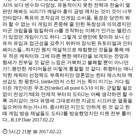
AOS 보다 변수와 다양성, 유동적이지 못한 전략과 전술이 몇
판만 해봐도 뇌리?가 깨달아 흥이 금방 깨지는 것이 것이 너무
안타깝다. 특유의 조작감과 인게임 소비품, 풍경은 당연히 뭐
라 할 수 없는 이 게임의 존중해 줄 만한 독창성과 의의겠지만
아군 크립들을 팀킬하여 cs를 조작하는 이해가 안가는 밸런스
가 있었던 게임이기도 하다. 그렇게 오랜만에 찾아와 보니 신
유저 유입과 접근성을 갖추기 위하여 장식된 듀토리얼과 인터
페이스들...하지만 웬지 역설적으로 체험했던 것들을 통해 매
우 적은 캐릭터와 그에 따른 뻔한 메타만을 보게되는 전망과
형세가 전부일 것 같은 느낌은 거북하고 불쾌할 뿐이 아니던
가?..웬만한 게이머들은 이렇게 통찰할 것 같다. 취향타는 매니
악한 캐릭터 선정력도 부족하지만 영혼없는 한타 제스처와 액
션감도 한 몫한다. [strike]먼저 스턴 거는 쪽이 이기는 거다 팀
이든 개인이든 무조건[/strike] all point 6.5/10 이유: 군말할 필요
없이 전성기?때와 언제적 부터의 도타2는 어째 생각하면 할 수
록 괴리감이 크다 유명세 그대로라면 지금도 시끄러운 열풍을
일으켜야 하는거니까. 종사하던 지인도 안하게 된 것 같고 한
때 게임 방송 채널들도 도타2를 방송했었지만 이젠 전부 롤이
다...R.I.P Date 2017.02.22
⏱️ 5시간 21분
📅 2017-02-22