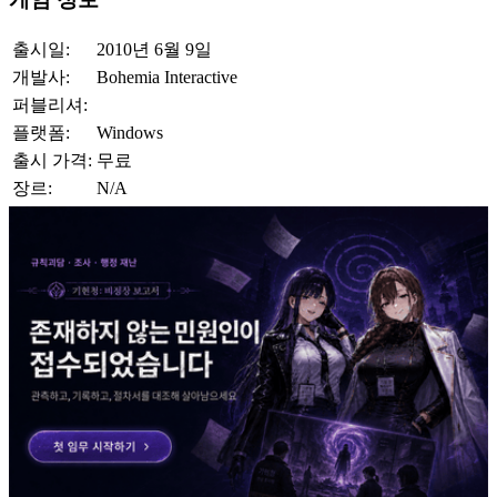
출시일:
2010년 6월 9일
개발사:
Bohemia Interactive
퍼블리셔:
플랫폼:
Windows
출시 가격:
무료
장르:
N/A