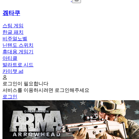
겜타쿠
스팀 게임
한글 패치
비주얼노벨
닌텐도 스위치
휴대용 게임기
아티클
발라트로 시드
카미챗
ad
로그인이 필요합니다
서비스를 이용하시려면 로그인해주세요
로그인