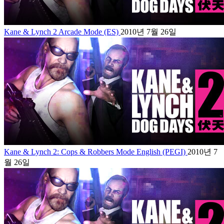
Kane & Lynch 2 Arcade Mode (ES)
2010년 7월 26일
Kane & Lynch 2: Cops & Robbers Mode English (PEGI)
2010년 7
월 26일