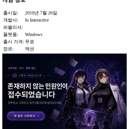
출시일:
2010년 7월 26일
개발사:
Io Interactive
퍼블리셔:
플랫폼:
Windows
출시 가격:
무료
장르:
액션