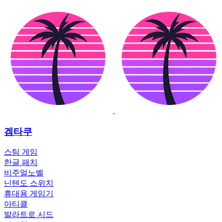
겜타쿠
스팀 게임
한글 패치
비주얼노벨
닌텐도 스위치
휴대용 게임기
아티클
발라트로 시드