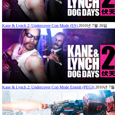
Kane & Lynch 2: Undercover Cop Mode (ES)
2010년 7월 26일
Kane & Lynch 2: Undercover Cop Mode Engish (PEGI)
2010년 7월