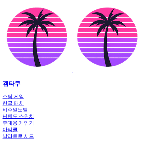
겜타쿠
스팀 게임
한글 패치
비주얼노벨
닌텐도 스위치
휴대용 게임기
아티클
발라트로 시드