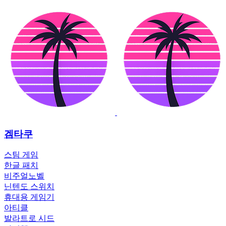
겜타쿠
스팀 게임
한글 패치
비주얼노벨
닌텐도 스위치
휴대용 게임기
아티클
발라트로 시드