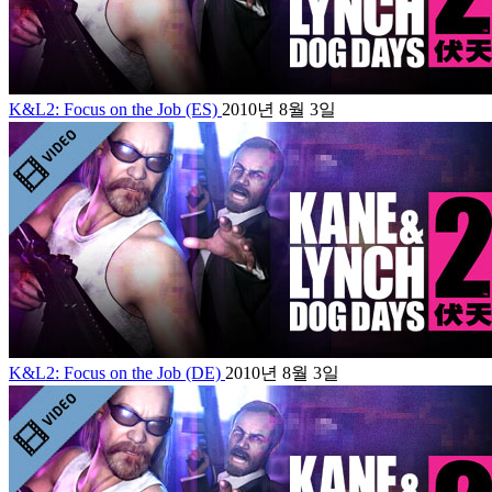
K&L2: Focus on the Job (ES)
2010년 8월 3일
K&L2: Focus on the Job (DE)
2010년 8월 3일