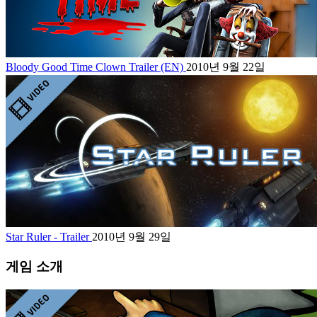
Bloody Good Time Clown Trailer (EN)
2010년 9월 22일
Star Ruler - Trailer
2010년 9월 29일
게임 소개