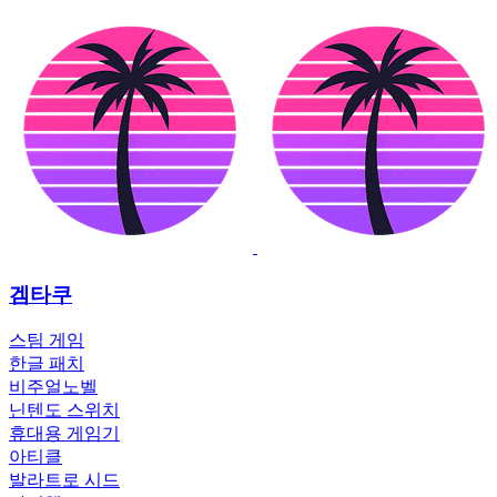
겜타쿠
스팀 게임
한글 패치
비주얼노벨
닌텐도 스위치
휴대용 게임기
아티클
발라트로 시드