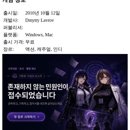
출시일:
2010년 10월 12일
개발사:
Dmytry Lavrov
퍼블리셔:
플랫폼:
Windows, Mac
출시 가격:
무료
장르:
액션, 캐주얼, 인디