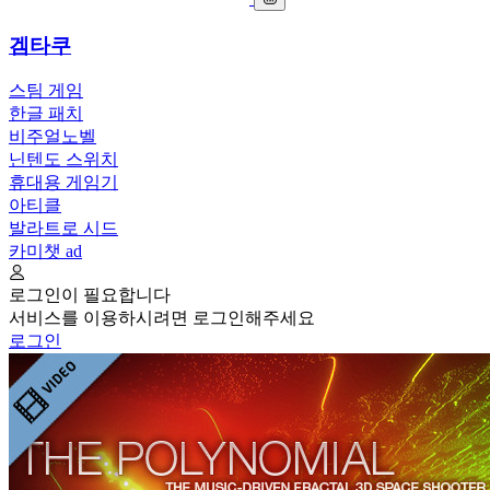
겜타쿠
스팀 게임
한글 패치
비주얼노벨
닌텐도 스위치
휴대용 게임기
아티클
발라트로 시드
카미챗
ad
로그인이 필요합니다
서비스를 이용하시려면 로그인해주세요
로그인