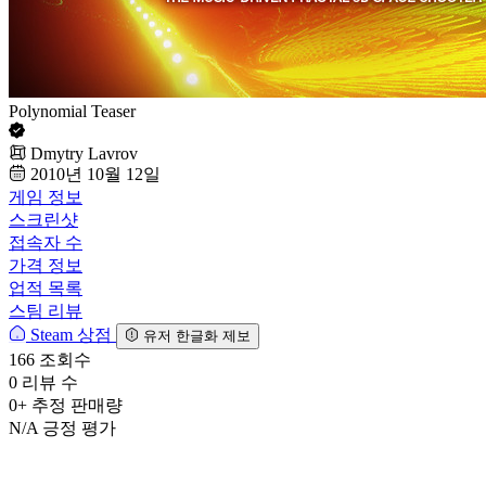
Polynomial Teaser
Dmytry Lavrov
2010년 10월 12일
게임 정보
스크린샷
접속자 수
가격 정보
업적 목록
스팀 리뷰
Steam 상점
유저 한글화 제보
166
조회수
0
리뷰 수
0+
추정 판매량
N/A
긍정 평가