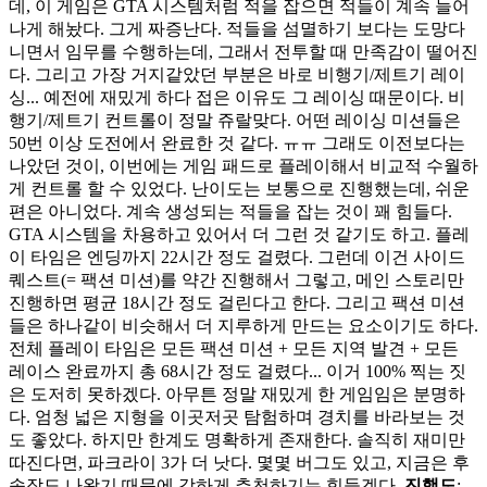
데, 이 게임은 GTA 시스템처럼 적을 잡으면 적들이 계속 늘어
나게 해놨다. 그게 짜증난다. 적들을 섬멸하기 보다는 도망다
니면서 임무를 수행하는데, 그래서 전투할 때 만족감이 떨어진
다. 그리고 가장 거지같았던 부분은 바로 비행기/제트기 레이
싱... 예전에 재밌게 하다 접은 이유도 그 레이싱 때문이다. 비
행기/제트기 컨트롤이 정말 쥬랄맞다. 어떤 레이싱 미션들은
50번 이상 도전에서 완료한 것 같다. ㅠㅠ 그래도 이전보다는
나았던 것이, 이번에는 게임 패드로 플레이해서 비교적 수월하
게 컨트롤 할 수 있었다. 난이도는 보통으로 진행했는데, 쉬운
편은 아니었다. 계속 생성되는 적들을 잡는 것이 꽤 힘들다.
GTA 시스템을 차용하고 있어서 더 그런 것 같기도 하고. 플레
이 타임은 엔딩까지 22시간 정도 걸렸다. 그런데 이건 사이드
퀘스트(= 팩션 미션)를 약간 진행해서 그렇고, 메인 스토리만
진행하면 평균 18시간 정도 걸린다고 한다. 그리고 팩션 미션
들은 하나같이 비슷해서 더 지루하게 만드는 요소이기도 하다.
전체 플레이 타임은 모든 팩션 미션 + 모든 지역 발견 + 모든
레이스 완료까지 총 68시간 정도 걸렸다... 이거 100% 찍는 짓
은 도저히 못하겠다. 아무튼 정말 재밌게 한 게임임은 분명하
다. 엄청 넓은 지형을 이곳저곳 탐험하며 경치를 바라보는 것
도 좋았다. 하지만 한계도 명확하게 존재한다. 솔직히 재미만
따진다면, 파크라이 3가 더 낫다. 몇몇 버그도 있고, 지금은 후
속작도 나왔기 때문에 강하게 추천하기는 힘들겠다.
진행도
: