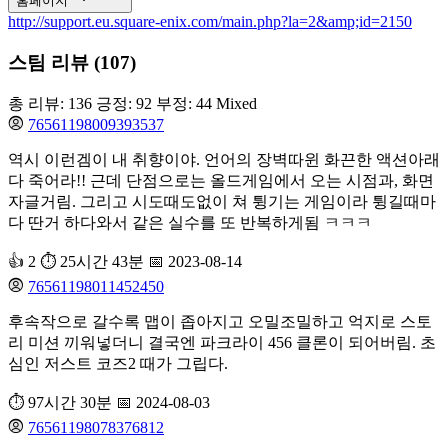
홈페이지
http://support.eu.square-enix.com/main.php?la=2&amp;id=2150
스팀 리뷰 (107)
총 리뷰: 136
긍정: 92
부정: 44
Mixed
76561198009393537
역시 이런겜이 내 취향이야. 언어의 장벽따윈 화끈한 액션아래
다 죽어라!! 근데 단점으로는 올드게임에서 오는 시점과, 화면
자글거림. 그리고 시도때도없이 쳐 튕기는 게임이라 튕길때마
다 딴거 하다와서 같은 실수를 또 반복하게됨 ㅋㅋㅋ
👍 2
⏱️ 25시간 43분
📅 2023-08-14
76561198011452450
후속작으로 갈수록 맵이 좁아지고 오밀조밀하고 억지로 스토
리 미션 끼워넣더니 결국엔 파크라이 456 클론이 되어버림. 초
심인 저스트 코즈2 때가 그립다.
⏱️ 97시간 30분
📅 2024-08-03
76561198078376812