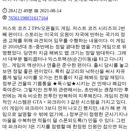
⏱️ 28시간 49분
📅 2021-08-14
76561198031617164
저스트 코즈 2 TPS/오픈월드 게임. 저스트 코즈 시리즈의 2번
째 편이다. 스토리는 미국의 요원이 자국에 반하는 국가의 정
권 교체를 위해 파견되어 임무를 수행하는 내용이다. 이 게임
은 2010년대 초~중반에는 정말 광대한 맵을 가진 게임으로 유
명했었다. 당연히 지금 해봐도 맵 크기는 정말 방대하다. 그래
서 대부분 헬리콥터나 익스트랙션(순간이동)을 타고 다니지
만... 게임의 액션이나 연출은 준수한 편이다. 출시 당시를 놓고
보면 정말 좋은 편이었다. 특히 갈고리와 낙하산을 써서 자유
롭게 빌딩 사이를 오가는 컨트롤이 지금 해봐도 정말 재밌다.
정부군 건물의 기름통을 ★폭☆발★시키는 건 언제나 쾌감이
죽여준다. 그렇지만 전투와 관련해서는, 초반에는 괜찮지만 후
반에는 계속 비슷한 전투만 반복하여 지루해진다. 게임의 전체
적인 시스템은 GTA + 파크라이 3 같은 시스템을 가지고 있다.
(이 게임이 파크라이 3보다 먼저 나오긴 했지만, 내가 해 본 게
임으로 설명할 수 밖에 없기에...) 정부군이 점령한 군사기지나
마을을 수복하면 적들이 덜 스폰되도록(?) 만들 수 있다. 그런
데 파크라이 3은 기지를 점령할 때 한정된 인원만 잡으면 되는