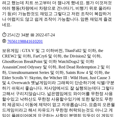
려고 했는데 치트 쓰고부터 더 잼나게 했네요. 뭔가 이것저것
여러 행동(차량에서 차량으로 건너타기, 비행기 위로 올라타
기 등)이 가능한것도 재밌고 그렇다고 저런 조작이 복잡하거
나 어렵지도 않고 쉽게 조작이 가능합니다. 암튼 재밌게 즐겼
네요.
⏱️ 25시간 34분
📅 2022-07-24
76561198841610201
보유게임 : GTA V 및 그 이하버전, TitanFall2 및 이하, the
CREW2 및 이하, FarCry6 및 이하, the Division2 및 이하,
GhostRecon BreakPoint 및 이하 WatchDogs2 및 이하
AssassinCreed Odyssey 및 이하, Red Dead Redemption 2 및 이
하, Unrealtournament Series 및 이하, Saints Row 4 및 이하, the
Elder Scrolls V: Skyrim, the Witcher III : Wild Hunt, Just Cause 3
및 4, Overwatch 옛날게임이라 그래픽이 단순하기에 식별/구분
하기 쉬워서 좋습니다. 저사양에서도 잘 실행되는데다 그렇다
고해서 구리지않습니다. 넓은맵임에도 와이어를 무한정 사용
할수있고 낙하산도 무한정 사용할수있기에 또한 탈것도 무한
히 제공되니 이동에 제약이 없고 자유롭습니다. 요즘의 오픈월
드게임이라고 해서 자유도가 무한정 허락되는것도 아니고 게
임이 플레이어에게 요구하는 사항이 분명히 있듯이 이 게임도