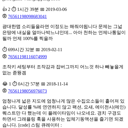
👍 2
⏱️ 1시간 39분
📅 2019-03-06
76561198098683041
광대한맵 소리들을라면 이정도는 해줘야됩니다 문제는 그넓
은땅에 내실을 얼마나박느냐인데... 아아 천하는 언제나통일이
될까 언제 100%를 찍을까
⏱️ 699시간 32분
📅 2019-02-11
76561198116074999
조작키 세팅부터 조작감과 잡버그까지 어느것 하나 빼놓을게
없는 졷뚕겜
😂 1
⏱️ 0시간 57분
📅 2018-11-14
76561198056976073
엄청나게 넓은 지도에 엄청나게 많은 수집요소들이 흩어져 있
습니다. 달성률 %에 연연하지 않고 팩션, 요새, 에이전시(메인)
퀘스트만 다 했는데 이 플레이타임이 나오네요. 경치 구경도
하면서 그래플링 훅을 사용하는 입체기동액션을 즐기면 되겠
습니다. [code] 스팀 큐레이터 :