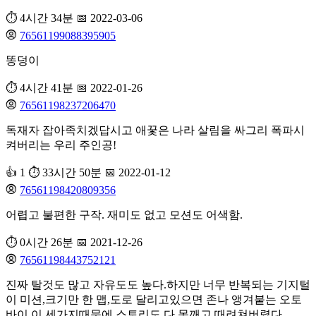
⏱️ 4시간 34분
📅 2022-03-06
76561199088395905
똥덩이
⏱️ 4시간 41분
📅 2022-01-26
76561198237206470
독재자 잡아족치겠답시고 애꿏은 나라 살림을 싸그리 폭파시
켜버리는 우리 주인공!
👍 1
⏱️ 33시간 50분
📅 2022-01-12
76561198420809356
어렵고 불편한 구작. 재미도 없고 모션도 어색함.
⏱️ 0시간 26분
📅 2021-12-26
76561198443752121
진짜 탈것도 많고 자유도도 높다.하지만 너무 반복되는 기지털
이 미션,크기만 한 맵,도로 달리고있으면 존나 앵겨붙는 오토
바이 이 세가지때문에 스토리도 다 못깨고 때려쳐버렸다.