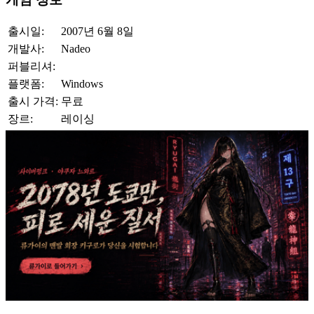
출시일:
2007년 6월 8일
개발사:
Nadeo
퍼블리셔:
플랫폼:
Windows
출시 가격:
무료
장르:
레이싱