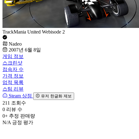
TrackMania United Webisode 2
Nadeo
2007년 6월 8일
게임 정보
스크린샷
접속자 수
가격 정보
업적 목록
스팀 리뷰
Steam 상점
유저 한글화 제보
211
조회수
0
리뷰 수
0+
추정 판매량
N/A
긍정 평가