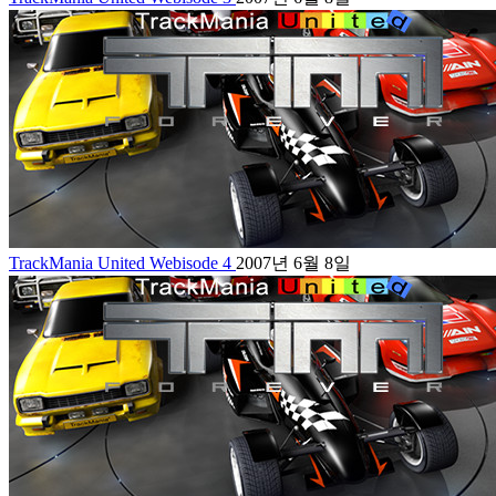
TrackMania United Webisode 4
2007년 6월 8일