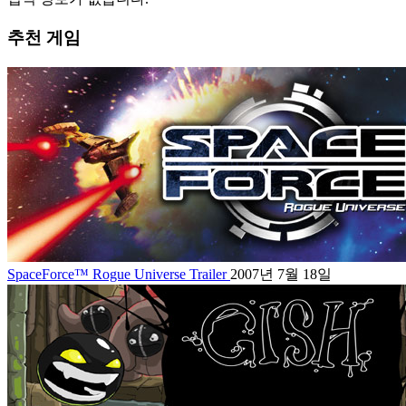
추천 게임
SpaceForce™ Rogue Universe Trailer
2007년 7월 18일