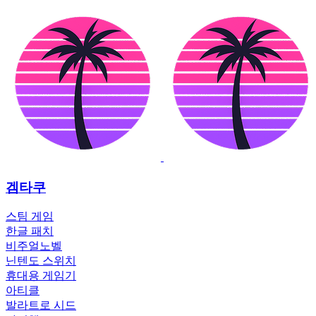
겜타쿠
스팀 게임
한글 패치
비주얼노벨
닌텐도 스위치
휴대용 게임기
아티클
발라트로 시드