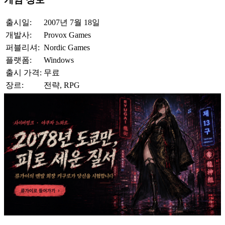
출시일:
2007년 7월 18일
개발사:
Provox Games
퍼블리셔:
Nordic Games
플랫폼:
Windows
출시 가격:
무료
장르:
전략, RPG