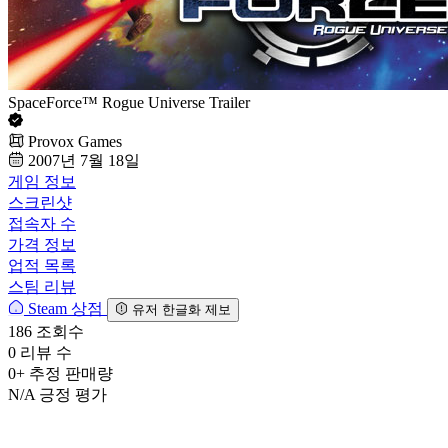
SpaceForce™ Rogue Universe Trailer
Provox Games
2007년 7월 18일
게임 정보
스크린샷
접속자 수
가격 정보
업적 목록
스팀 리뷰
Steam 상점
유저 한글화 제보
186
조회수
0
리뷰 수
0+
추정 판매량
N/A
긍정 평가