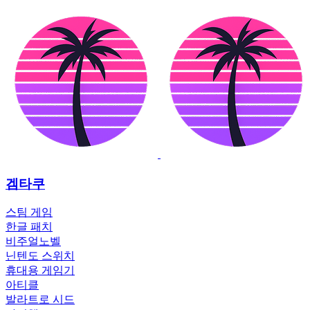
겜타쿠
스팀 게임
한글 패치
비주얼노벨
닌텐도 스위치
휴대용 게임기
아티클
발라트로 시드