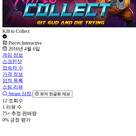
Kill to Collect
Pieces Interactive
2016년 4월 6일
게임 정보
스크린샷
접속자 수
가격 정보
업적 목록
스팀 리뷰
Steam 상점
유저 한글화 제보
12
조회수
1
리뷰 수
75+
추정 판매량
0%
긍정 평가