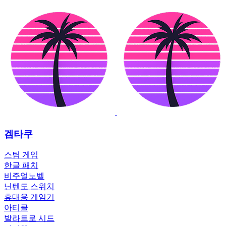
겜타쿠
스팀 게임
한글 패치
비주얼노벨
닌텐도 스위치
휴대용 게임기
아티클
발라트로 시드